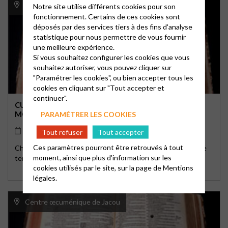
Montpellier
Notre site utilise différents cookies pour son
fonctionnement. Certains de ces cookies sont
déposés par des services tiers à des fins d'analyse
statistique pour nous permettre de vous fournir
une meilleure expérience.
Si vous souhaitez configurer les cookies que vous
souhaitez autoriser, vous pouvez cliquer sur
"Paramétrer les cookies", ou bien accepter tous les
cookies en cliquant sur "Tout accepter et
continuer".
CULTE AU TEMPLE DE LA RUE DE MAGUELONE À
MONTPELLIER
PARAMÉTRER LES COOKIES
23/08/2026
10h30
Tout refuser
Tout accepter
Ces paramètres pourront être retrouvés à tout
Chaque dimanche à 10h30 a lieu un culte protestant dans ce
moment, ainsi que plus d'information sur les
temple près de la gare Saint-Roch.
cookies utilisés par le site, sur la page de
Mentions
légales.
Centre œcuménique de Jacou