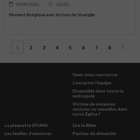
03/09/2026
12h30
Moment liturgique avec lecture de l'évangile
1
2
3
4
5
6
7
8
Venir nous rencontrer
Contacter l’équipe
Disponible dans toute la
métropole
Victime de violences
sexistes ou sexuelles dans
notre Église ?
La plaquette EPUMA
Lire la Bible
Les feuilles d’annonces
Pasteur du dimanche