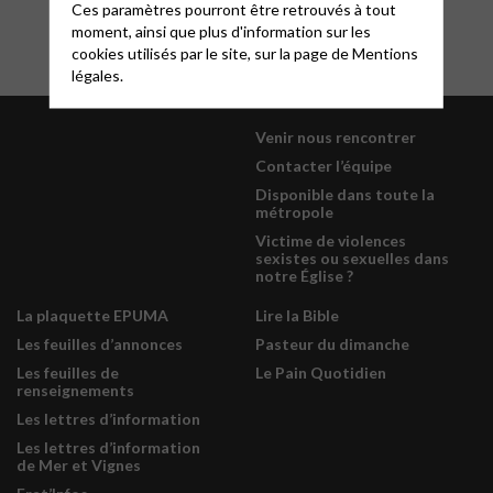
Ces paramètres pourront être retrouvés à tout
moment, ainsi que plus d'information sur les
cookies utilisés par le site, sur la page de
Mentions
légales.
Venir nous rencontrer
Contacter l’équipe
Disponible dans toute la
métropole
Victime de violences
sexistes ou sexuelles dans
notre Église ?
La plaquette EPUMA
Lire la Bible
Les feuilles d’annonces
Pasteur du dimanche
Les feuilles de
Le Pain Quotidien
renseignements
Les lettres d’information
Les lettres d’information
de Mer et Vignes