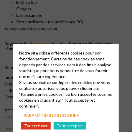
le Drive (de
Google)
La messagerie
Votre ordinateur (de préférence PC)
Je peux peut-être vous aider !
Regardez le
diaporama
qui vous donnera déjà plusieurs
réponses
Notre site utilise différents cookies pour son
fonctionnement. Certains de ces cookies sont
déposés par des services tiers à des fins d'analyse
Rencontre gratuite sur inscription :
ici
.
statistique pour nous permettre de vous fournir
une meilleure expérience.
Indiquez-moi vos souhaits lors de votre inscription.
Si vous souhaitez configurer les cookies que vous
Disponible les mardis, mercredis, jeudis et samedi (matin, après-
souhaitez autoriser, vous pouvez cliquer sur
midi ou soirée).
"Paramétrer les cookies", ou bien accepter tous les
Chez vous, chez moi ou au Carrousel.
cookies en cliquant sur "Tout accepter et
continuer".
Amitiés,
PARAMÉTRER LES COOKIES
Sacha Perzoff
– 06 25 18 02 92
Tout refuser
Tout accepter
Prière pour le bon usage du monde numérique