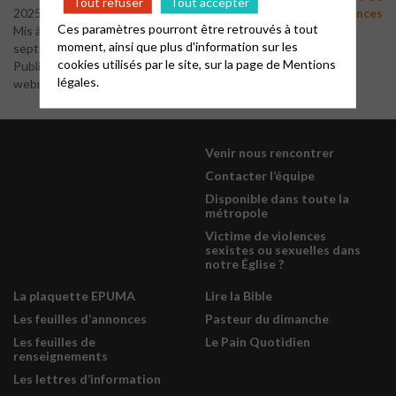
Tout refuser
Tout accepter
-
2025
notre Église
Victime de violences
Ces paramètres pourront être retrouvés à tout
Mis à jour le 2
moment, ainsi que plus d'information sur les
septembre 2025
cookies utilisés par le site, sur la page de
Mentions
Publié par le
légales.
webmaster
Venir nous rencontrer
Contacter l’équipe
Disponible dans toute la
métropole
Victime de violences
sexistes ou sexuelles dans
notre Église ?
La plaquette EPUMA
Lire la Bible
Les feuilles d’annonces
Pasteur du dimanche
Les feuilles de
Le Pain Quotidien
renseignements
Les lettres d’information