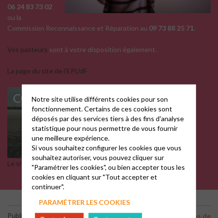
06 24 83 73 02
ou la
Commission Reconnaissance et Réparation au
09 73 88 25 71
.
Vos pasteurs
sont à votre disposition également.
La page du site de l’EPUdF
Notre site utilise différents cookies pour son
fonctionnement. Certains de ces cookies sont
déposés par des services tiers à des fins d'analyse
statistique pour nous permettre de vous fournir
une meilleure expérience.
Si vous souhaitez configurer les cookies que vous
souhaitez autoriser, vous pouvez cliquer sur
Le site de la « Commission Reconnaissance Réparation »
"Paramétrer les cookies", ou bien accepter tous les
cookies en cliquant sur "Tout accepter et
continuer".
PARAMÉTRER LES COOKIES
-
-
-
Publié le 18 février
2025
ACEPUMA
Annonces
Échos de