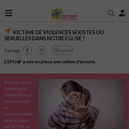
VICTIME DE VIOLENCES SEXISTES OU
SEXUELLES DANS NOTRE ÉGLISE ?
Partage
Imprimer
L'EPUdF a mis en place une cellule d'écoute.
N’hésitez pas à
contacter la
cellule d’écoute
indépendante
et
professionnelle,
mise en place
par l’EPUdF, au