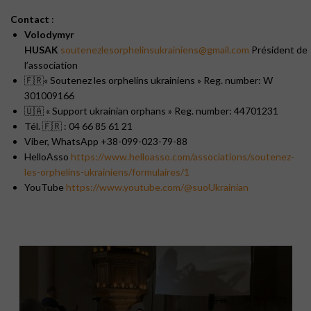
Contact
:
Volodymyr
HUSAK
soutenezlesorphelinsukrainiens@gmail.com
Président de
l’association
🇫🇷« Soutenez les orphelins ukrainiens » Reg. number: W
301009166
🇺🇦 « Support ukrainian orphans » Reg. number: 44701231
Tél. 🇫🇷 : 04 66 85 61 21
Viber, WhatsApp +38-099-023-79-88
HelloAsso
https://www.helloasso.com/associations/soutenez-
les-orphelins-ukrainiens/formulaires/1
YouTube
https://www.youtube.com/@suoUkrainian