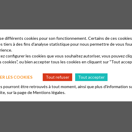
qui passent tout simplement et ont la curiosité de découvrir ce bâtiment, 
lise différents cookies pour son fonctionnement. Certains de ces cooki
 à 14h00.
es tiers à des fins d'analyse statistique pour nous permettre de vous fou
rience.
tez configurer les cookies que vous souhaitez autoriser, vous pouvez cliq
s cookies", ou bien accepter tous les cookies en cliquant sur "Tout accep
R LES COOKIES
Tout refuser
Tout accepter
 pourront être retrouvés à tout moment, ainsi que plus d'information su
site, sur la page de
Mentions légales.