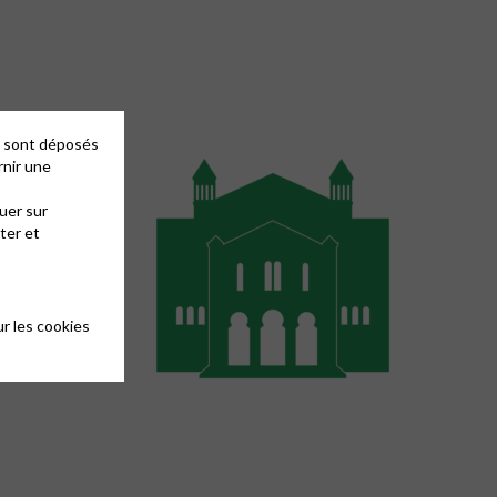
ce lieux qui
es sont déposés
rnir une
uer sur
ter et
r les cookies