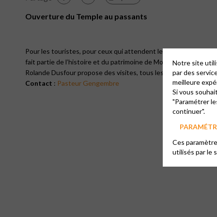
Ouverture du Temple au passants
Pour les touristes, pour ceux qui attendent le train, pour ceux 
fait partie de l’histoire et du patrimoine de Montpellier.
Notre site uti
Rolande Dusfour propose des visites, tous les mardis de 12h00
par des servic
meilleure expé
Contact
:
Pasteur Gengembre
Si vous souhai
"Paramétrer le
continuer".
PARAMÉTRE
Ces paramètres
utilisés par le 