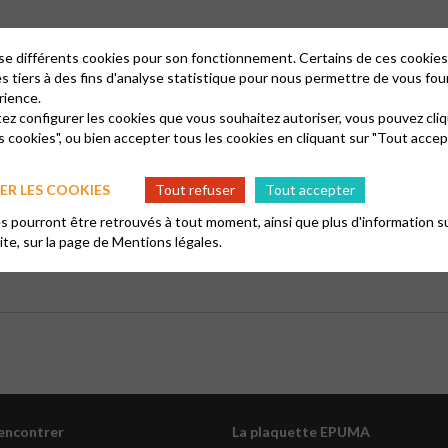
lise différents cookies pour son fonctionnement. Certains de ces cooki
es tiers à des fins d'analyse statistique pour nous permettre de vous fou
rience.
s êtes en recherche spirituelle ? Vous aimeriez mieux connaître le protes
tez configurer les cookies que vous souhaitez autoriser, vous pouvez cliq
’approfondir, de questionner, de partager en toute liberté, sans condit
s cookies", ou bien accepter tous les cookies en cliquant sur "Tout accep
R LES COOKIES
Tout refuser
Tout accepter
e Maguelone, le
mercredi soir de 19h30 à 21h
.
 pourront être retrouvés à tout moment, ainsi que plus d'information su
site, sur la page de
Mentions légales.
rencontrer
La plaquette EPUMA