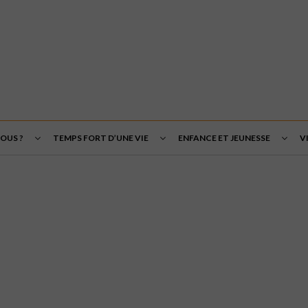
OUS ?
TEMPS FORT D’UNE VIE
ENFANCE ET JEUNESSE
V