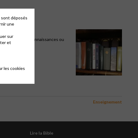
es sont déposés
rnir une
tantisme ?
uer sur
ion préalable de connaissances ou
ter et
r les cookies
Enseignement
Lire la Bible