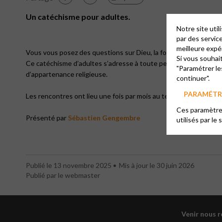
Un catéchisme pour adultes.
Notre site uti
par des servic
meilleure expé
Vous vous posez des questions sur Dieu, la foi, la prière… ? Vou
Si vous souhai
Ce catéchisme d’adultes s’adresse à toute personne désireuse d
"Paramétrer le
d’appartenance religieuse.
continuer".
PARAMÉTRE
Les rencontres ont lieu une fois par mois au temple de la rue d
Ces paramètres
Présenté par
Sébastien Gengembre
utilisés par le 
Publié le 13 novembre 2025
Mis à jour le 30 juin 2026
Publié par le webmaster
Venir nous 