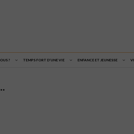
OUS ?
TEMPS FORT D’UNE VIE
ENFANCE ET JEUNESSE
V
S…