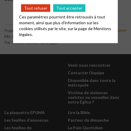
Tout refuser
Tout accepter
Ces paramètres pourront être retrouvés à tout
moment, ainsi que plus d'information sur les
cookies utilisés par le site, sur la page de
Mentions
Pâques
Publié le 22/05/2026
légales.
Mis à jour 22/05/2026
Par : Joëlle Nicolas Randegger
Venir nous rencontrer
Contacter l’équipe
Disponible dans toute la
métropole
Victime de violences
sexistes ou sexuelles dans
notre Église ?
La plaquette EPUMA
Lire la Bible
Les feuilles d’annonces
Pasteur du dimanche
Les feuilles de
Le Pain Quotidien