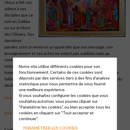
Jésus a fait ses
adieux à ses
disciples que ce
soit en Galilée
ou sur le Mont
des Oliviers. Ses
dernières
paroles sont un envoi et un appel afin que son message, son
enseignement et ses actes ne soient pas oubliées mais au
contraire parviennent jusqu’aux extrémités du monde et des
temps. Mais n’est-ce pas une tâche impossible confiée à ces
Notre site utilise différents cookies pour son
fonctionnement. Certains de ces cookies sont
hommes et ces femmes ayant durant la Passion montré tant de
déposés par des services tiers à des fins d'analyse
faiblesses : abandon, trahison, peur, doutes, et encore affligés du
statistique pour nous permettre de vous fournir
deuil de leur Maître bien aimé ?
une meilleure expérience.
Si vous souhaitez configurer les cookies que vous
Lire la prédication
souhaitez autoriser, vous pouvez cliquer sur
"Paramétrer les cookies", ou bien accepter tous les
cookies en cliquant sur "Tout accepter et
Voir l’icone en grand
continuer".
PARAMÉTRER LES COOKIES
Contact :
Joëlle Nicolas Randegger