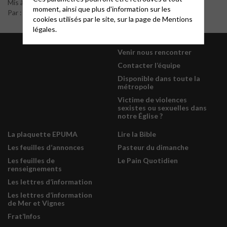
Mis à jour 09/03/2026
moment, ainsi que plus d'information sur les
Par : Sébastien Gengembre
cookies utilisés par le site, sur la page de
Mentions
légales.
Venir nous rencontrer
Contacter l’équipe
Disponible dans toute la
métropole
Victime de violences
sexistes ou sexuelles dans
notre Église ?
La plaquette EPUMA
Lire la Bible
Les feuilles d’annonces
Pasteur du dimanche
Les feuilles de
Le Pain Quotidien
renseignements
Les lettres d’information
Les lettres d’information
de Mer et Vignes
Frat’Infos