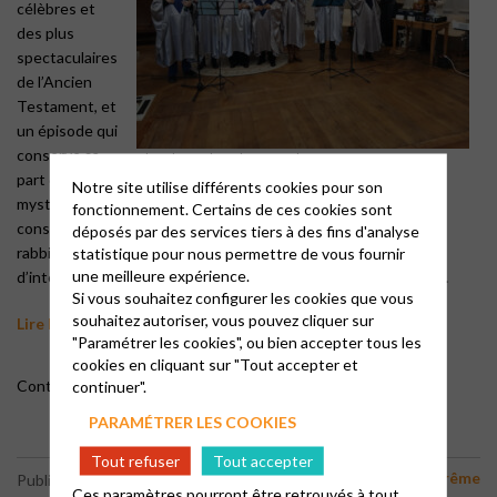
célèbres et
des plus
spectaculaires
de l’Ancien
Testament, et
un épisode qui
conserve sa
Chorale Wednesday Gospel
part de
Notre site utilise différents cookies pour son
mystère : qu’est-ce que c’est que ce buisson qui brûle sans se
fonctionnement. Certains de ces cookies sont
consumer ? Qu’est-ce que ça veut dire ? Au fil de l’histoire, les
déposés par des services tiers à des fins d'analyse
rabbins n’ont pas manqué de proposer toutes sortes
statistique pour nous permettre de vous fournir
une meilleure expérience.
d’interprétations de ce phénomène, souvent contradictoires…
Si vous souhaitez configurer les cookies que vous
souhaitez autoriser, vous pouvez cliquer sur
Lire la prédication
"Paramétrer les cookies", ou bien accepter tous les
cookies en cliquant sur "Tout accepter et
Contact :
continuer".
Sébastien Gengembre
PARAMÉTRER LES COOKIES
Tout refuser
Tout accepter
Carême
Publié le 09/03/2026
Ces paramètres pourront être retrouvés à tout