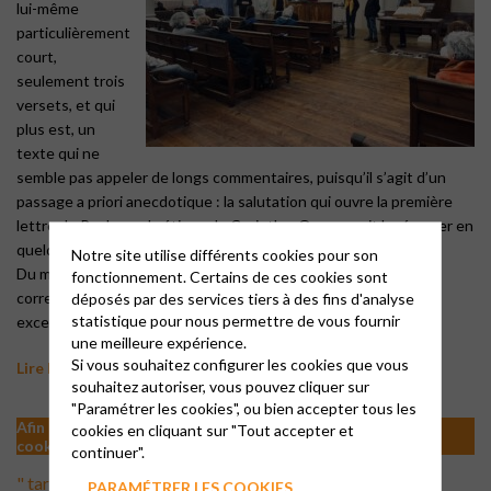
lui-même
particulièrement
court,
seulement trois
versets, et qui
plus est, un
texte qui ne
semble pas appeler de longs commentaires, puisqu’il s’agit d’un
passage a priori anecdotique : la salutation qui ouvre la première
lettre de Paul aux chrétiens de Corinthe. On pourrait la résumer en
quelques mots : De Paul aux chrétiens de Corinthe, salut !
Notre site utilise différents cookies pour son
Du moins, c’est ainsi que commençait à peu près toute
fonctionnement. Certains de ces cookies sont
correspondance épistolaire dans l’Antiquité. Mais Paul fait
déposés par des services tiers à des fins d'analyse
statistique pour nous permettre de vous fournir
exception, puisqu’il étoffe …
une meilleure expérience.
Si vous souhaitez configurer les cookies que vous
Lire la prédication
souhaitez autoriser, vous pouvez cliquer sur
"Paramétrer les cookies", ou bien accepter tous les
Afin de visualiser les vidéos il est nécessaire d'accepter les
cookies en cliquant sur "Tout accepter et
cookies de type analytics
continuer".
" target="_blank" rel="noopener">Voir la prédication
PARAMÉTRER LES COOKIES