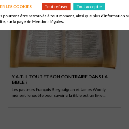
R LES COOKIES
Tout refuser
Tout accepter
 pourront être retrouvés à tout moment, ainsi que plus d'information su
site, sur la page de
Mentions légales.
Y A-T-IL TOUT ET SON CONTRAIRE DANS LA
BIBLE ?
Les pasteurs François Bergouignan et James Woody
mènent l’enquête pour savoir si la Bible est un livre …