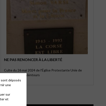
NE PAS RENONCER À LA LIBERTÉ
Culte du 26 mai 2024 de l'Église Protestante Unie de
Montpellier & Alentours
es sont déposés
rnir une
uer sur
ter et