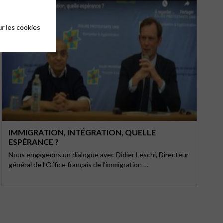
r les cookies
IMMIGRATION, INTÉGRATION, QUELLE
ESPÉRANCE ?
Nous engageons un dialogue avec Didier Leschi, Directeur
général de l’Office français de l’immigration …