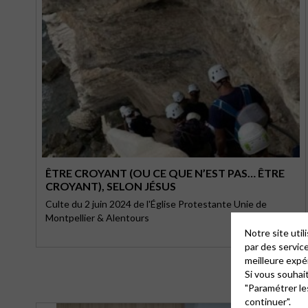
ÊTRE CROYANT (OU CE QUE N’EST PAS… ÊTRE
CROYANT), SELON JÉSUS
Culte du 2 juin 2024 de l'Église Protestante Unie de
Montpellier & Alentours
Notre site uti
par des servic
meilleure expé
Si vous souhai
"Paramétrer le
continuer".