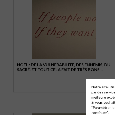
NOËL : DE LA VULNÉRABILITÉ, DES ENNEMIS, DU
SACRÉ. ET TOUT CELA FAIT DE TRÈS BONS
HUMAINS
Notre site uti
par des servic
meilleure expé
Si vous souhai
"Paramétrer le
continuer".