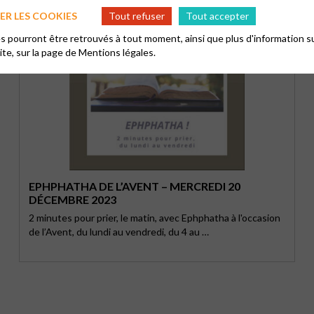
R LES COOKIES
Tout refuser
Tout accepter
 pourront être retrouvés à tout moment, ainsi que plus d'information su
site, sur la page de
Mentions légales.
EPHPHATHA DE L’AVENT – MERCREDI 20
DÉCEMBRE 2023
2 minutes pour prier, le matin, avec Ephphatha à l'occasion
de l’Avent, du lundi au vendredi, du 4 au …