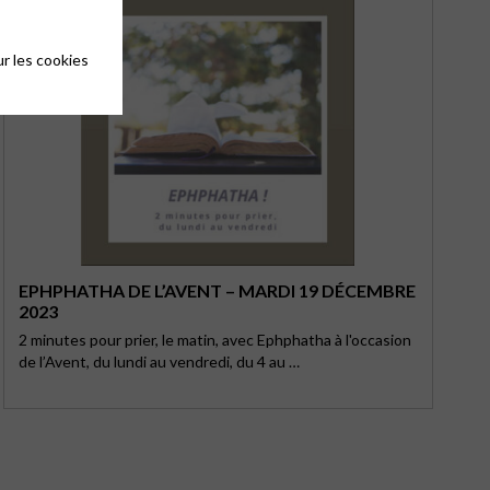
r les cookies
EPHPHATHA DE L’AVENT – MARDI 19 DÉCEMBRE
2023
2 minutes pour prier, le matin, avec Ephphatha à l'occasion
de l’Avent, du lundi au vendredi, du 4 au …