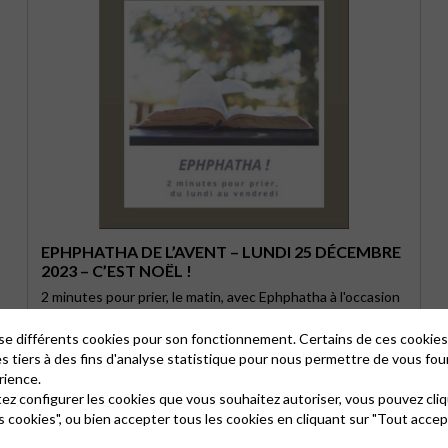
EPHPHATHA DE L’AVENT – LUNDI 25 DÉCEMBRE
2023 – C’EST NOËL !
2 minutes pour prier, le matin, avec Ephphatha à l'occasion
de l’Avent, du lundi au vendredi, du 4 au …
lise différents cookies pour son fonctionnement. Certains de ces cooki
es tiers à des fins d'analyse statistique pour nous permettre de vous fou
rience.
tez configurer les cookies que vous souhaitez autoriser, vous pouvez cliq
s cookies", ou bien accepter tous les cookies en cliquant sur "Tout accep