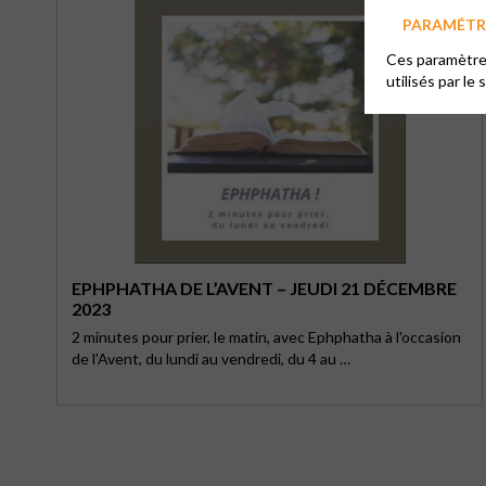
PARAMÉTRE
Ces paramètres
utilisés par le 
EPHPHATHA DE L’AVENT – JEUDI 21 DÉCEMBRE
2023
2 minutes pour prier, le matin, avec Ephphatha à l'occasion
de l’Avent, du lundi au vendredi, du 4 au …